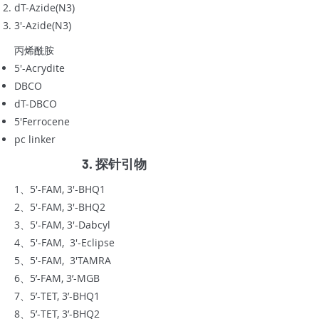
dT-Azide(N3)
3'-Azide(N3)
丙烯酰胺
5'-Acrydite
DBCO
dT-DBCO
5'Ferrocene
pc linker
3. 探针引物
1、5'-FAM, 3'-BHQ1
2、5'-FAM, 3'-BHQ2
3、5'-FAM, 3'-Dabcyl
4、5'-FAM, 3'-Eclipse
5、5'-FAM, 3'TAMRA
6、5’-FAM, 3’-MGB
7、5’-TET, 3’-BHQ1
8、5’-TET, 3’-BHQ2