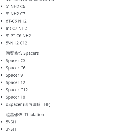
5'-NH2 C6
3'-NH2 C7
dT-C6 NH2
Int C7 NH2
3'-PT C6 NH2
5’-NH2 C12
间臂修饰 Spacers
Spacer C3
Spacer C6
Spacer 9
Spacer 12
Spacer C12
Spacer 18
dSpacer (四氢呋喃 THF)
巯基修饰 Thiolation
5'-SH
3'-SH