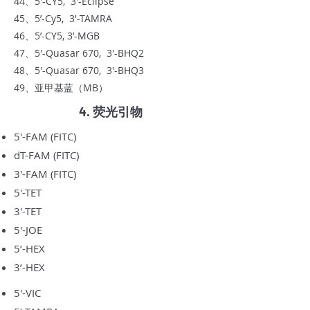
44、5'-CY5, 3'-Eclipse
45、5’-Cy5, 3'-TAMRA
46、5’-CY5, 3’-MGB
47、5'-Quasar 670, 3'-BHQ2
48、5'-Quasar 670, 3'-BHQ3
49、亚甲基蓝（MB）
4. 荧光引物
5'-FAM (FITC)
dT-FAM (FITC)
3'-FAM (FITC)
5'-TET
3'-TET
5'-JOE
5’-HEX
3’-HEX
5'-VIC