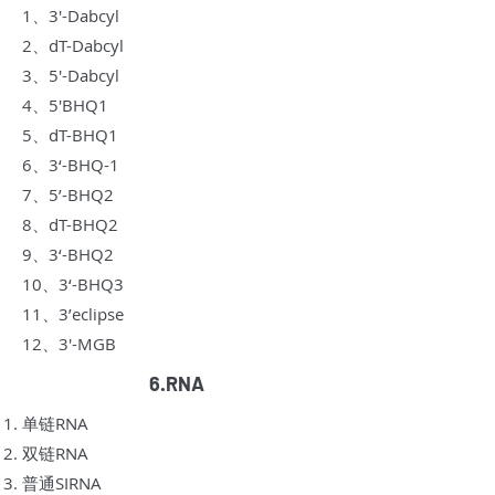
1、3'-Dabcyl
2、dT-Dabcyl
3、5'-Dabcyl
4、5'BHQ1
5、dT-BHQ1
6、3‘-BHQ-1
7、5’-BHQ2
8、dT-BHQ2
9、3‘-BHQ2
10、3‘-BHQ3
11、3’eclipse
12、3'-MGB
6.RNA
单链RNA
双链RNA
普通SIRNA