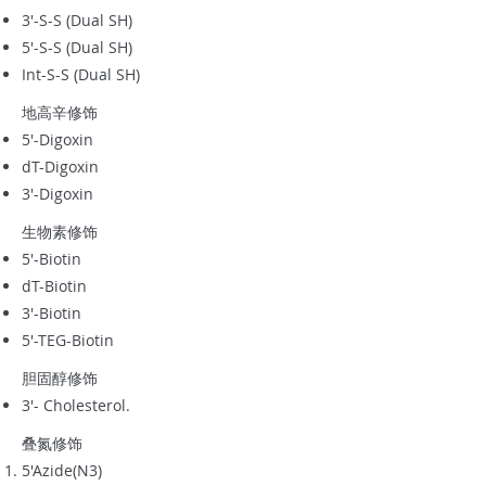
3'-S-S (Dual SH)
5'-S-S (Dual SH)
Int-S-S (Dual SH)
地高辛修饰
5'-Digoxin
dT-Digoxin
3'-Digoxin
生物素修饰
5'-Biotin
dT-Biotin
3'-Biotin
5'-TEG-Biotin
胆固醇修饰
3'- Cholesterol.
叠氮修饰
5'Azide(N3)